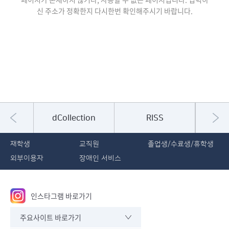
신 주소가 정확한지 다시한번 확인해주시기 바랍니다.
집현전
dCollection
RISS
Sci
재학생
교직원
졸업생/수료생/휴학생
외부이용자
장애인 서비스
인스타그램 바로가기
주요사이트 바로가기